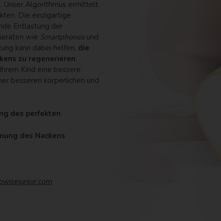
. Unser Algorithmus ermittelt
ten. Die einzigartige
nde Entlastung der
 Geräten wie
Smartphones
und
zung kann dabei helfen,
die
ens zu regenerieren
.
 Ihrem Kind eine bessere
ner besseren körperlichen und
ng des perfekten
mmung des Nackens
owisejunior.com