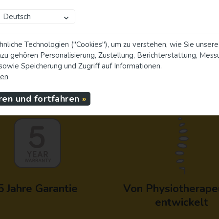
Deutsch
nliche Technologien ("Cookies"), um zu verstehen, wie Sie unsere
zu gehören Personalisierung, Zustellung, Berichterstattung, Mess
 sowie Speicherung und Zugriff auf Informationen.
ten
ren und fortfahren
5 Jahre Garantie
Von Physiotherape
entwickelt