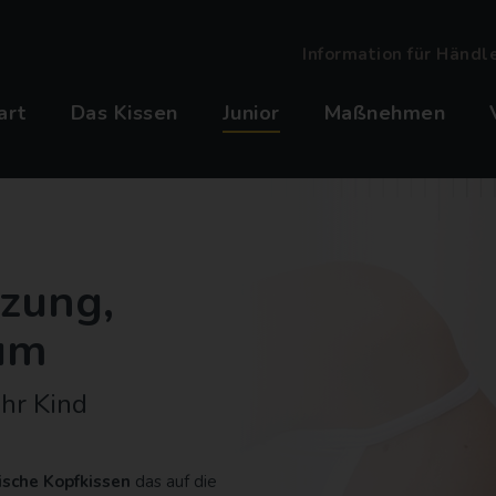
Information für Händl
art
Das Kissen
Junior
Maßnehmen
tzung,
um
hr Kind
ische Kopfkissen
das auf die